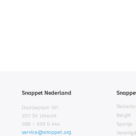
Snappet Nederland
Snappet
Nederla
Daalseplein 101
België
3511 SX Utrecht
088 – 999 0 444
Spanje
service@snappet.org
Verenig