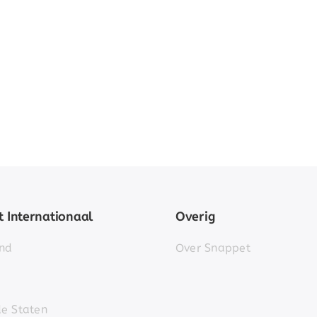
 Internationaal
Overig
nd
Over Snappet
de Staten