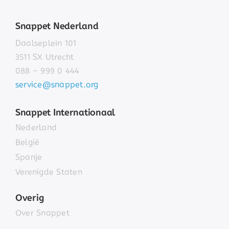
Snappet Nederland
Daalseplein 101
3511 SX Utrecht
088 – 999 0 444
service@snappet.org
Snappet Internationaal
Nederland
België
Spanje
Verenigde Staten
Overig
Over Snappet