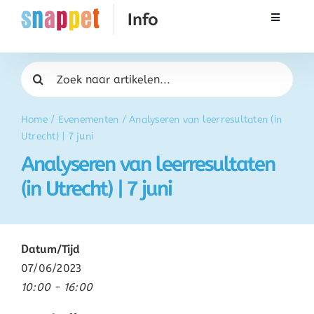
Ga
Toggle
naar
Navigati
inhoud
Rekenen
Zoeken
naar:
Taal & Spelling
Home
/
Evenementen
/
Analyseren van leerresultaten (in
Utrecht) | 7 juni
Werken met Snappet
Analyseren van leerresultaten
(in Utrecht) | 7 juni
Training
Activatie
Datum/Tijd
07/06/2023
FAQ
10:00 - 16:00