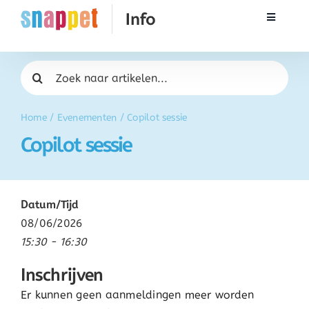
Ga
Toggle
naar
Navigati
inhoud
Rekenen
Zoeken
naar:
Taal & Spelling
Home
/
Evenementen
/
Copilot sessie
Copilot sessie
Werken met Snappet
Training
Datum/Tijd
08/06/2026
Activatie
15:30 - 16:30
Inschrijven
FAQ
Er kunnen geen aanmeldingen meer worden