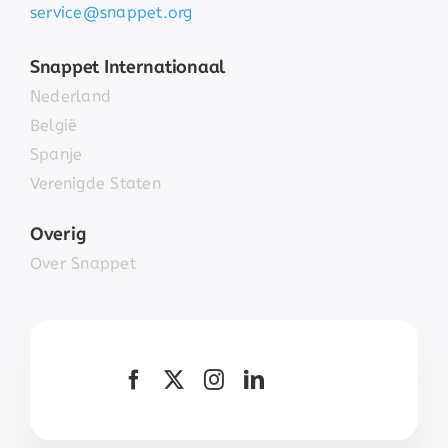
service@snappet.org
Snappet Internationaal
Nederland
België
Spanje
Verenigde Staten
Overig
Over Snappet