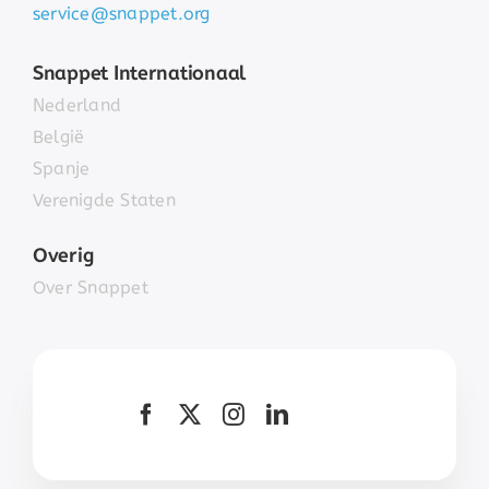
service@snappet.org
Snappet Internationaal
Nederland
België
Spanje
Verenigde Staten
Overig
Over Snappet