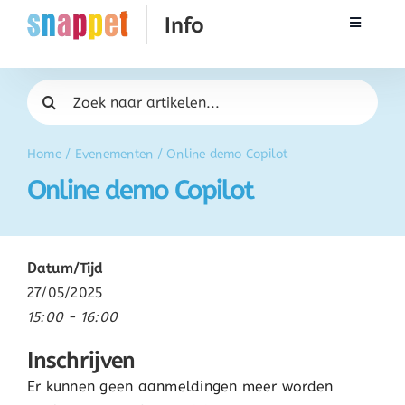
Ga
Toggle
naar
Navigati
inhoud
Rekenen
Zoeken
naar:
Taal & Spelling
Home
/
Evenementen
/
Online demo Copilot
Online demo Copilot
Werken met Snappet
Training
Datum/Tijd
27/05/2025
Activatie
15:00 - 16:00
Inschrijven
FAQ
Er kunnen geen aanmeldingen meer worden