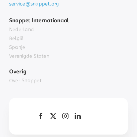
service@snappet.org
Snappet Internationaal
Nederland
België
Spanje
Verenigde Staten
Overig
Over Snappet