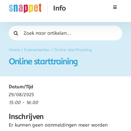
Ga
Toggle
naar
Navigati
inhoud
Rekenen
Zoeken
naar:
Taal & Spelling
Home
/
Evenementen
/
Online starttraining
Online starttraining
Werken met Snappet
Training
Datum/Tijd
29/08/2025
Activatie
15:00 - 16:00
Inschrijven
FAQ
Er kunnen geen aanmeldingen meer worden