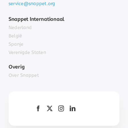
service@snappet.org
Snappet Internationaal
Nederland
België
Spanje
Verenigde Staten
Overig
Over Snappet