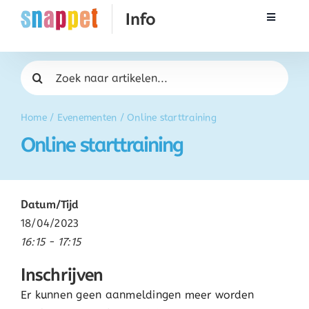
Ga
Toggle
naar
Navigati
inhoud
Rekenen
Zoeken
naar:
Taal & Spelling
Home
/
Evenementen
/
Online starttraining
Online starttraining
Werken met Snappet
Training
Datum/Tijd
18/04/2023
Activatie
16:15 - 17:15
Inschrijven
FAQ
Er kunnen geen aanmeldingen meer worden