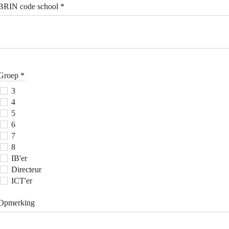
BRIN code school
*
Groep
*
3
4
5
6
7
8
IB'er
Directeur
ICT'er
Opmerking