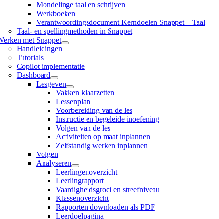
Mondelinge taal en schrijven
Werkboeken
Verantwoordingsdocument Kerndoelen Snappet – Taal
Taal- en spellingmethoden in Snappet
Werken met Snappet
Handleidingen
Tutorials
Copilot implementatie
Dashboard
Lesgeven
Vakken klaarzetten
Lessenplan
Voorbereiding van de les
Instructie en begeleide inoefening
Volgen van de les
Activiteiten op maat inplannen
Zelfstandig werken inplannen
Volgen
Analyseren
Leerlingenoverzicht
Leerlingrapport
Vaardigheidsgroei en streefniveau
Klassenoverzicht
Rapporten downloaden als PDF
Leerdoelpagina