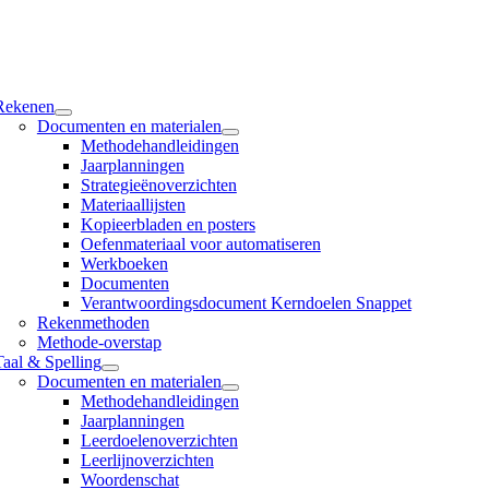
Ga
naar
inhoud
tion
Rekenen
Documenten en materialen
Methodehandleidingen
Jaarplanningen
Strategieënoverzichten
Materiaallijsten
Kopieerbladen en posters
Oefenmateriaal voor automatiseren
Werkboeken
Documenten
Verantwoordingsdocument Kerndoelen Snappet
Rekenmethoden
Methode-overstap
Taal & Spelling
Documenten en materialen
Methodehandleidingen
Jaarplanningen
Leerdoelenoverzichten
Leerlijnoverzichten
Woordenschat