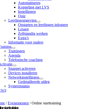
Automatiseren
Koppeling met LVS
Instellingen
Quiz
Leerlingomgeving
Opstarten en leerlingen inloggen
Lessen
Zelfstandig werken
Extra’s
Informatie voor ouders
Training
Trainingen
Agenda
Telefonische coaching
Activatie
Snappet activeren
Devices installeren
Netwerkinstellingen
Gedetailleerde uitleg
Systeemstatus
FAQ
ome
/
Evenementen
/
Online starttraining
ine starttraining