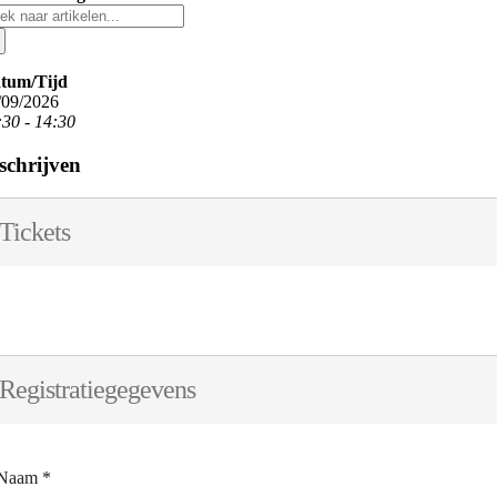
eken
r:
tum/Tijd
/09/2026
:30 - 14:30
schrijven
Tickets
Registratiegegevens
Naam
*