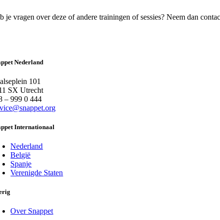
b je vragen over deze of andere trainingen of sessies? Neem dan contac
appet Nederland
alseplein 101
11 SX Utrecht
8 – 999 0 444
rvice@snappet.org
ppet Internationaal
Nederland
België
Spanje
Verenigde Staten
erig
Over Snappet