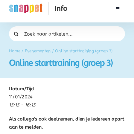
Ga
Toggle
naar
Navigati
inhoud
Rekenen
Zoeken
naar:
Taal & Spelling
Home
/
Evenementen
/
Online starttraining (groep 3)
Online starttraining (groep 3)
Werken met Snappet
Training
Datum/Tijd
11/01/2024
Activatie
15:15 - 16:15
Als collega's ook deelnemen, dien je iedereen apart
FAQ
aan te melden.