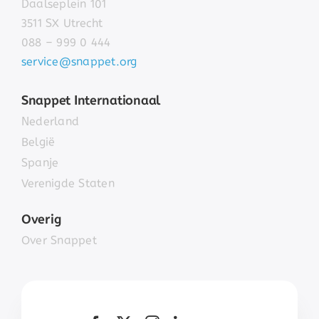
Daalseplein 101
3511 SX Utrecht
088 – 999 0 444
service@snappet.org
Snappet Internationaal
Nederland
België
Spanje
Verenigde Staten
Overig
Over Snappet