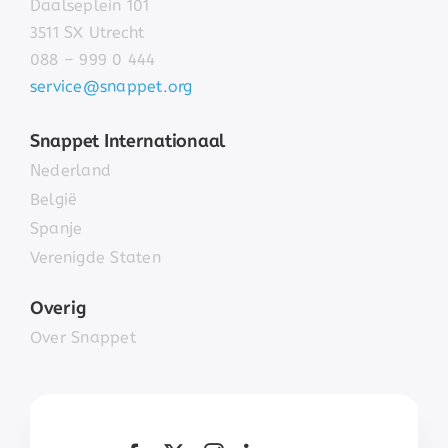
Daalseplein 101
3511 SX Utrecht
088 – 999 0 444
service@snappet.org
Snappet Internationaal
Nederland
België
Spanje
Verenigde Staten
Overig
Over Snappet