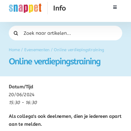
Ga
Toggle
naar
Navigati
inhoud
Rekenen
Zoeken
naar:
Taal & Spelling
Home
/
Evenementen
/
Online verdiepingstraining
Online verdiepingstraining
Werken met Snappet
Training
Datum/Tijd
20/06/2024
Activatie
15:30 - 16:30
Als collega's ook deelnemen, dien je iedereen apart
FAQ
aan te melden.