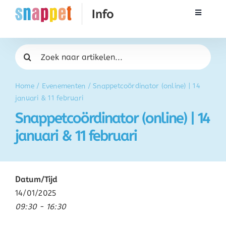
Ga
Toggle
naar
Navigati
inhoud
Rekenen
Zoeken
naar:
Taal & Spelling
Home
/
Evenementen
/
Snappetcoördinator (online) | 14
januari & 11 februari
Werken met Snappet
Snappetcoördinator (online) | 14
januari & 11 februari
Training
Activatie
Datum/Tijd
14/01/2025
FAQ
09:30 - 16:30