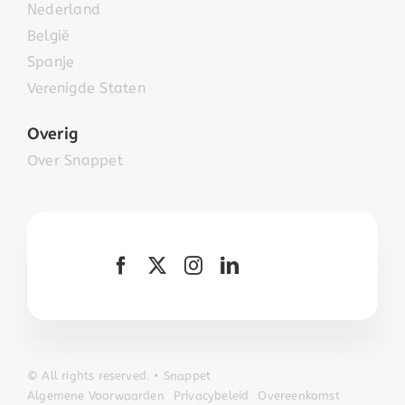
Nederland
België
Spanje
Verenigde Staten
Overig
Over Snappet
© All
rights r
eserved. • Snappet
Algemene Voorwaarden
Privacybeleid
Overeenkomst