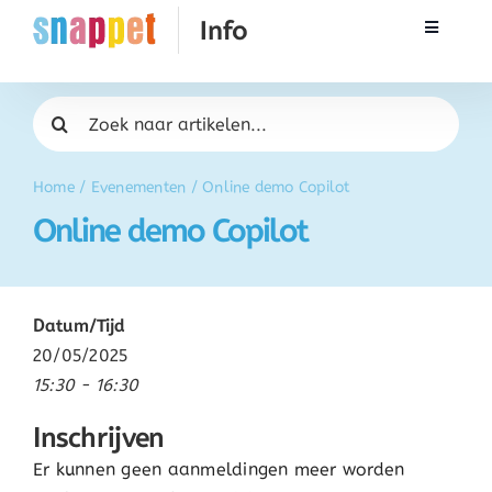
Ga
Toggle
naar
Navigati
inhoud
Rekenen
Zoeken
naar:
Taal & Spelling
Home
/
Evenementen
/
Online demo Copilot
Online demo Copilot
Werken met Snappet
Training
Datum/Tijd
20/05/2025
Activatie
15:30 - 16:30
Inschrijven
FAQ
Er kunnen geen aanmeldingen meer worden