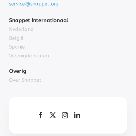
service@snappet.org
Snappet Internationaal
Nederland
België
Spanje
Verenigde Staten
Overig
Over Snappet