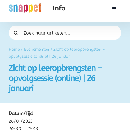
Ga
Toggle
naar
Navigati
inhoud
Rekenen
Zoeken
naar:
Taal & Spelling
Home
/
Evenementen
/
Zicht op leeropbrengsten –
opvolgsessie (online) | 26 januari
Werken met Snappet
Zicht op leeropbrengsten –
opvolgsessie (online) | 26
Training
januari
Activatie
Datum/Tijd
FAQ
26/01/2023
10:00 - 13:00