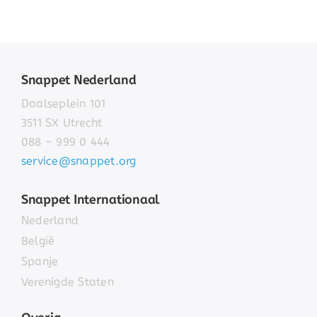
Snappet Nederland
Daalseplein 101
3511 SX Utrecht
088 – 999 0 444
service@snappet.org
Snappet Internationaal
Nederland
België
Spanje
Verenigde Staten