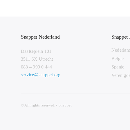
Snappet Nederland
Snappet 
Nederlan
Daalseplein 101
België
3511 SX Utrecht
088 – 999 0 444
Spanje
service@snappet.org
Verenigde
© All
rights r
eserved. • Snappet