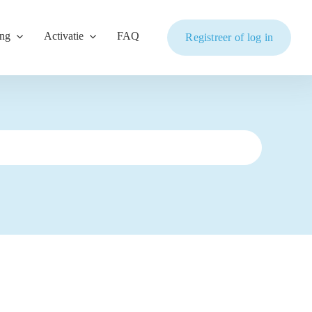
ing
Activatie
FAQ
Registreer of log in