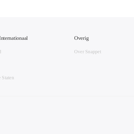
Internationaal
Overig
d
Over Snappet
 Staten