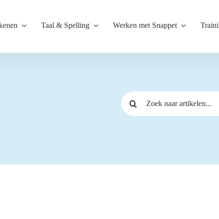
kenen
Taal & Spelling
Werken met Snappet
Train
Zoeken
naar: