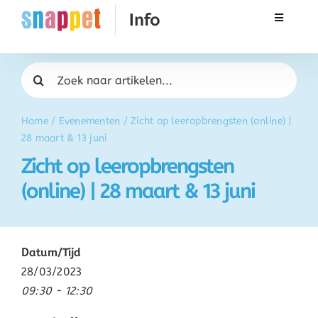
Ga
Toggle
naar
Navigati
inhoud
Rekenen
Zoeken
naar:
Taal & Spelling
Home
/
Evenementen
/
Zicht op leeropbrengsten (online) |
28 maart & 13 juni
Werken met Snappet
Zicht op leeropbrengsten
(online) | 28 maart & 13 juni
Training
Activatie
Datum/Tijd
28/03/2023
FAQ
09:30 - 12:30