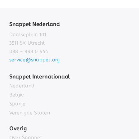
Snappet Nederland
Daalseplein 101
3511 SX Utrecht
088 – 999 0 444
service@snappet.org
Snappet Internationaal
Nederland
België
Spanje
Verenigde Staten
Overig
Over Snappet