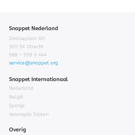
Snappet Nederland
Daalseplein 101
3511 SX Utrecht
088 – 999 0 444
service@snappet.org
Snappet Internationaal
Nederland
België
Spanje
Verenigde Staten
Overig