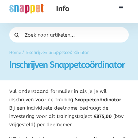
Ga
Toggle
naar
Navigati
inhoud
Rekenen
Zoeken
naar:
Taal & Spelling
Home
/
Inschrijven Snappetcoördinator
Inschrijven Snappetcoördinator
Werken met Snappet
Training
Vul onderstaand formulier in als je je wil
inschrijven voor de training
Snappetcoördinator
.
Activatie
Bij een individuele deelname bedraagt de
investering voor dit trainingstraject
€875,00
(btw
vrijgesteld) per deelnemer.
FAQ