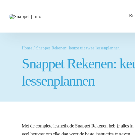
Ga
naar
Re
inhoud
Home
/
Snappet Rekenen: keuze uit twee lessenplannen
Snappet Rekenen: keu
lessenplannen
Met de complete lesmethode Snappet Rekenen heb je alles in hu
veel houvast om elke dag weer de beste instructies te geven.