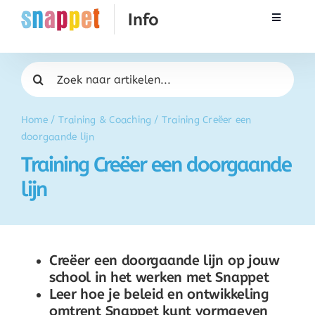
Ga
Toggle
naar
Navigati
inhoud
Rekenen
Zoeken
naar:
Taal & Spelling
Home
/
Training & Coaching
/
Training Creëer een
doorgaande lijn
Werken met Snappet
Training Creëer een doorgaande
lijn
Training
Activatie
Creëer een doorgaande lijn op jouw
school in het werken met Snappet
FAQ
Leer hoe je beleid en ontwikkeling
omtrent Snappet kunt vormgeven