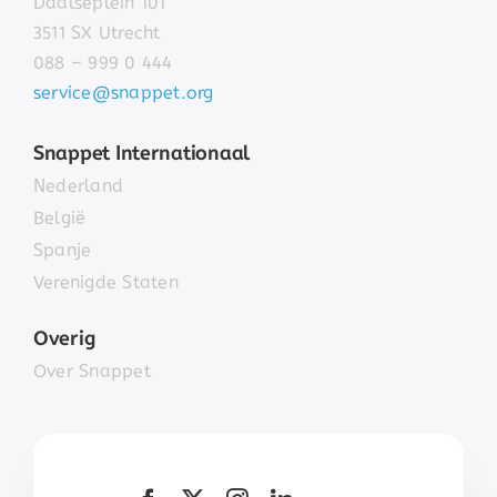
Daalseplein 101
3511 SX Utrecht
088 – 999 0 444
service@snappet.org
Snappet Internationaal
Nederland
België
Spanje
Verenigde Staten
Overig
Over Snappet