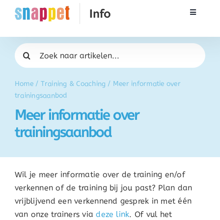
Ga
Toggle
naar
Navigati
inhoud
Rekenen
Zoeken
naar:
Taal & Spelling
Home
/
Training & Coaching
/
Meer informatie over
trainingsaanbod
Werken met Snappet
Meer informatie over
trainingsaanbod
Training
Activatie
Wil je meer informatie over de training en/of
verkennen of de training bij jou past? Plan dan
FAQ
vrijblijvend een verkennend gesprek in met één
van onze trainers via
deze link
. Of vul het