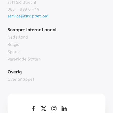
3511 SX Utrecht
088 – 999 0 444
service@snappet.org
Snappet Internationaal
Nederland
België
Spanje
Verenigde Staten
Overig
Over Snappet