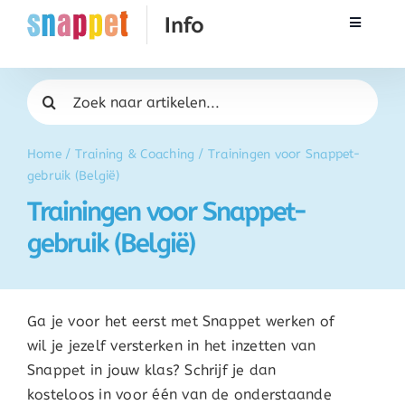
Ga
Toggle
naar
Navigati
inhoud
Rekenen
Zoeken
naar:
Taal & Spelling
Home
/
Training & Coaching
/
Trainingen voor Snappet-
gebruik (België)
Werken met Snappet
Trainingen voor Snappet-
gebruik (België)
Training
Activatie
Ga je voor het eerst met Snappet werken of
wil je jezelf versterken in het inzetten van
FAQ
Snappet in jouw klas? Schrijf je dan
kosteloos in voor één van de onderstaande