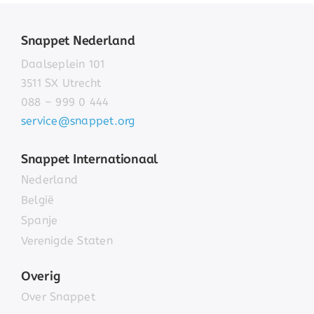
Snappet Nederland
Daalseplein 101
3511 SX Utrecht
088 – 999 0 444
service@snappet.org
Snappet Internationaal
Nederland
België
Spanje
Verenigde Staten
Overig
Over Snappet