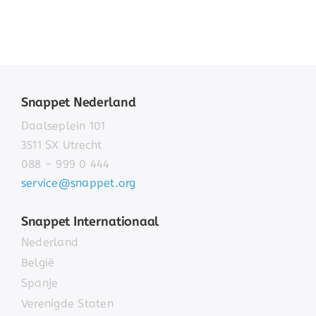
Snappet Nederland
Daalseplein 101
3511 SX Utrecht
088 – 999 0 444
service@snappet.org
Snappet Internationaal
Nederland
België
Spanje
Verenigde Staten