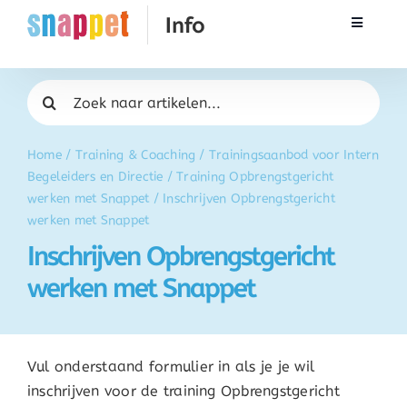
Ga
Toggle
naar
Navigati
inhoud
Rekenen
Zoeken
naar:
Taal & Spelling
Home
/
Training & Coaching
/
Trainingsaanbod voor Intern
Begeleiders en Directie
/
Training Opbrengstgericht
Werken met Snappet
werken met Snappet
/
Inschrijven Opbrengstgericht
werken met Snappet
Inschrijven Opbrengstgericht
Training
werken met Snappet
Activatie
Vul onderstaand formulier in als je je wil
FAQ
inschrijven voor de training Opbrengstgericht