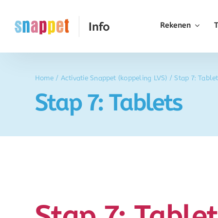
Ga
naar
Rekenen
inhoud
Home
/
Activatie Snappet (koppeling LVS)
/
Stap 7: Table
Stap 7: Tablets
Stap 7: Tablet