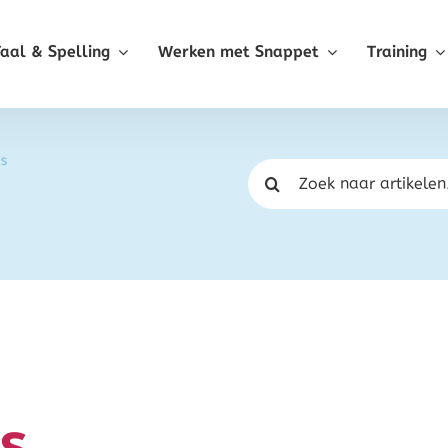
Taal & Spelling
Werken met Snappet
Training
ts
Zoeken
naar:
s