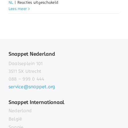
voor
NL
|
Reacties uitgeschakeld
Evalueren
Lees meer
van
de
instructielessen
Snappet Nederland
Daalseplein 101
3511 SX Utrecht
088 – 999 0 444
service@snappet.org
Snappet Internationaal
Nederland
België
Spanje