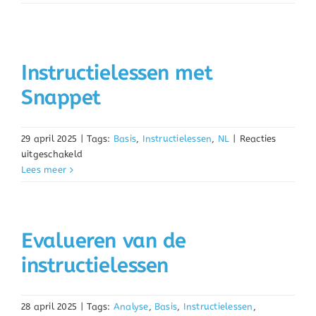
Instructielessen met
Snappet
29 april 2025
|
Tags:
Basis
,
Instructielessen
,
NL
|
Reacties
voor
uitgeschakeld
Instructielessen
Lees meer
met
Snappet
Evalueren van de
instructielessen
28 april 2025
|
Tags:
Analyse
,
Basis
,
Instructielessen
,