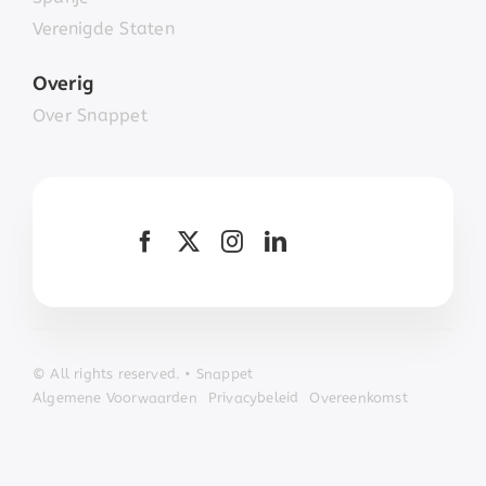
Verenigde Staten
Overig
Over Snappet
© All
rights r
eserved. • Snappet
Algemene Voorwaarden
Privacybeleid
Overeenkomst