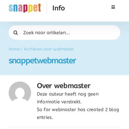
Ga
Toggle
naar
Navigati
inhoud
Rekenen
Zoeken
naar:
Taal & Spelling
Home
/
Archieven voor webmaster
snappetwebmaster
Werken met Snappet
Training
Over
webmaster
Deze auteur heeft nog geen
Activatie
informatie verstrekt.
So far webmaster has created 2 blog
entries.
FAQ