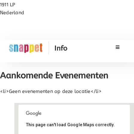
1911 LP
Nederland
Toggle N
Rekenen
Aankomende Evenementen
Taal & Spelling
<li>Geen evenementen op deze locatie</li>
Werken met Snappet
Training
This page can't load Google Maps correctly.
Basisschool Kornak