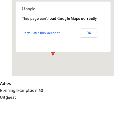
Ga
naar
inhoud
This page can't load Google Maps correctly.
Basisschool Kornak
OK
Do you own this website?
Benningskamplaan 60 - Uitgeest
Evenementen
Adres
Benningskamplaan 60
Uitgeest