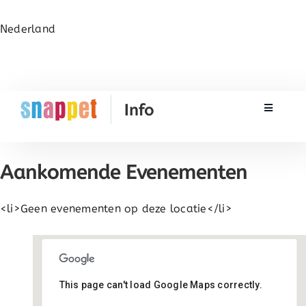
Nederland
Toggle N
Rekenen
Aankomende Evenementen
Taal & Spelling
<li>Geen evenementen op deze locatie</li>
Werken met Snappet
Training
This page can't load Google Maps correctly.
Basisschool Wijdewormer