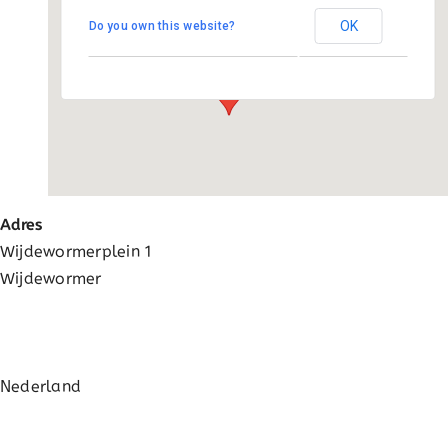
Activatie
OK
Do you own this website?
Wijdewormerplein 1 - Wijdewormer
Evenementen
FAQ
Adres
Wijdewormerplein 1
Wijdewormer
Nederland