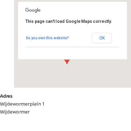
Ga
naar
inhoud
This page can't load Google Maps correctly.
Basisschool Wijdewormer
OK
Do you own this website?
Wijdewormerplein 1 - Wijdewormer
Evenementen
Adres
Wijdewormerplein 1
Wijdewormer