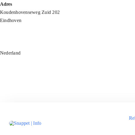
Ga
Adres
naar
Koudenhovenseweg Zuid 202
inhoud
Eindhoven
Nederland
Re