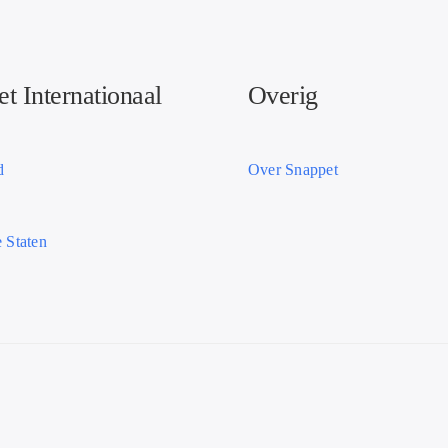
t Internationaal
Overig
d
Over Snappet
 Staten