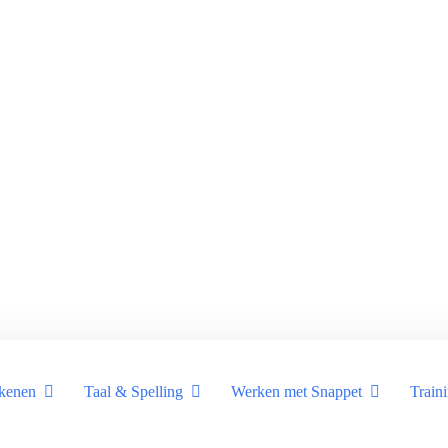
kenen
Taal & Spelling
Werken met Snappet
Train