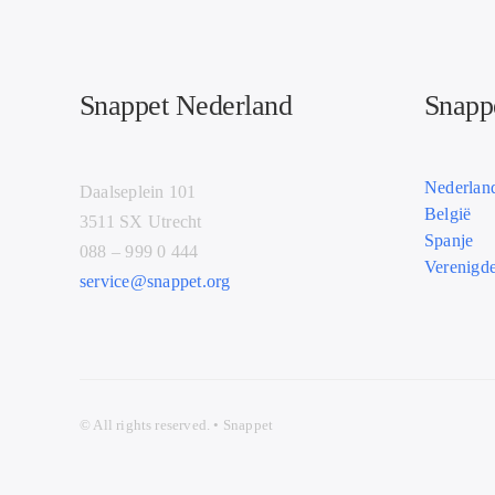
Snappet Nederland
Snappe
Nederlan
Daalseplein 101
België
3511 SX Utrecht
Spanje
088 – 999 0 444
Verenigde
service@snappet.org
© All
rights r
eserved. • Snappet