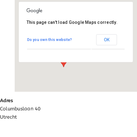
Ga
naar
inhoud
This page can't load Google Maps correctly.
De Kaleidoscoop
OK
Do you own this website?
Columbuslaan 40 - Utrecht
Evenementen
Adres
Columbuslaan 40
Utrecht