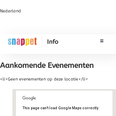
Nederland
Toggle N
Rekenen
Aankomende Evenementen
Taal & Spelling
<li>Geen evenementen op deze locatie</li>
Werken met Snappet
Training
This page can't load Google Maps correctly.
De Kaleidoscoop