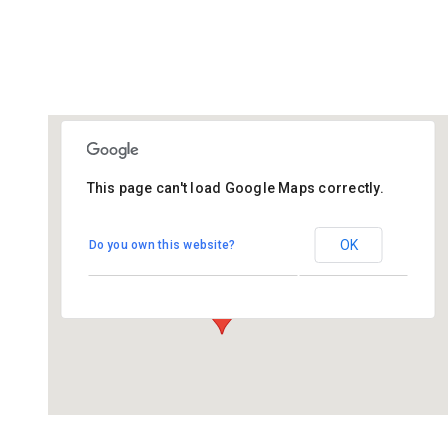
This page can't load Google Maps correctly.
De Regenboog - Bemmel
OK
Do you own this website?
Bloemenstraat 2 - Bemmel
Evenementen