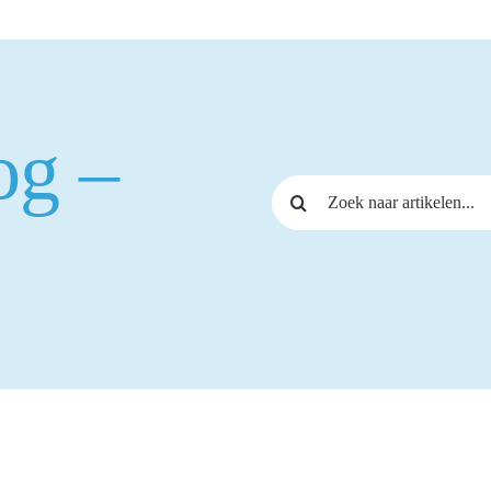
og –
Zoeken naar: