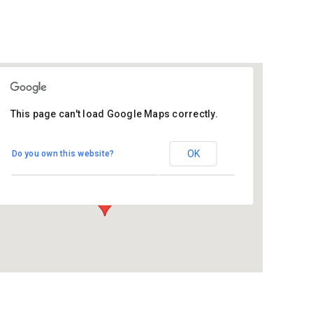
This page can't load Google Maps correctly.
De Regenboog - Bemmel
OK
Do you own this website?
Bloemenstraat 2 - Bemmel
Evenementen