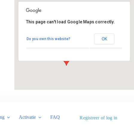
This page can't load Google Maps correctly.
De Regenboog - Bemmel
OK
Do you own this website?
Bloemenstraat 2 - Bemmel
Evenementen
ing
Activatie
FAQ
Registreer of log in