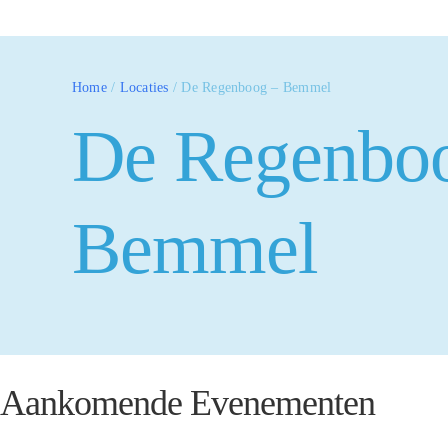
Home
/
Locaties
/
De Regenboog – Bemmel
De Regenbo
Bemmel
Aankomende Evenementen