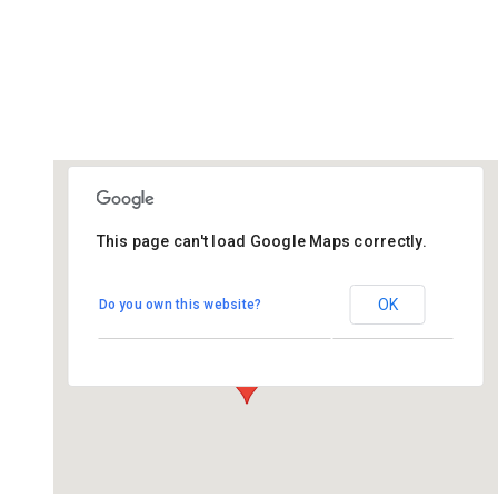
This page can't load Google Maps correctly.
De Regenboog - Bemmel
OK
Do you own this website?
Bloemenstraat 2 - Bemmel
Evenementen