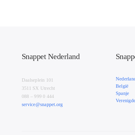
Snappet Nederland
Snappe
Nederlan
Daalseplein 101
België
3511 SX Utrecht
Spanje
088 – 999 0 444
Verenigde
service@snappet.org