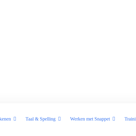
kenen
Taal & Spelling
Werken met Snappet
Train