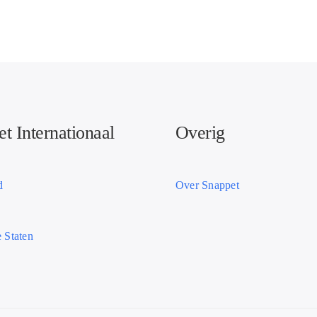
t Internationaal
Overig
d
Over Snappet
 Staten