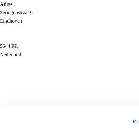
Ga
Adres
naar
Seringenstraat 9
inhoud
Eindhoven
5644 PK
Nederland
Re