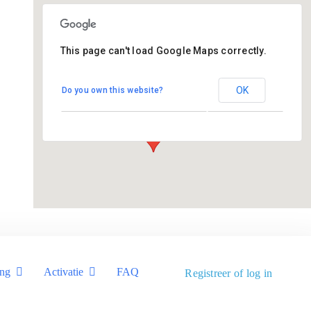
This page can't load Google Maps correctly.
De Tarissing
OK
Do you own this website?
Ds. van Velzenstrjitte 17 - Drogeham
Evenementen
ing
Activatie
FAQ
Registreer of log in