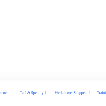
kenen
Taal & Spelling
Werken met Snappet
Train