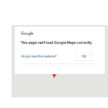
This page can't load Google Maps correctly.
De Tarissing
OK
Do you own this website?
Ds. van Velzenstrjitte 17 - Drogeham
Evenementen