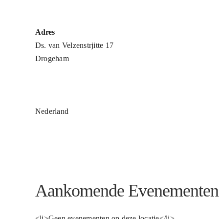
Adres
Ds. van Velzenstrjitte 17
Drogeham
Nederland
Aankomende Evenementen
<li>Geen evenementen op deze locatie</li>