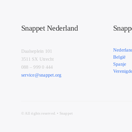
Snappet Nederland
Snappe
Nederlan
Daalseplein 101
België
3511 SX Utrecht
Spanje
088 – 999 0 444
Verenigde
service@snappet.org
© All
rights r
eserved. • Snappet