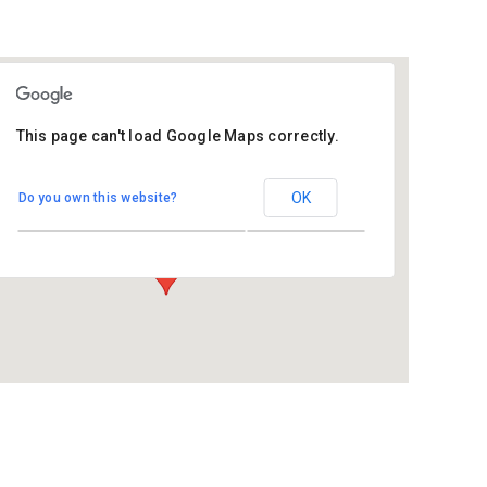
This page can't load Google Maps correctly.
De Tarissing
OK
Do you own this website?
Ds. van Velzenstrjitte 17 - Drogeham
Evenementen