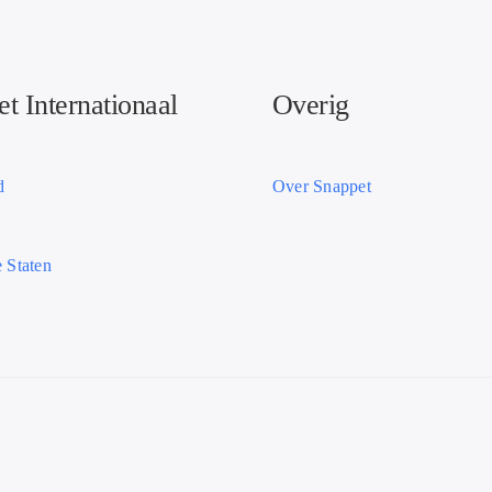
t Internationaal
Overig
d
Over Snappet
 Staten