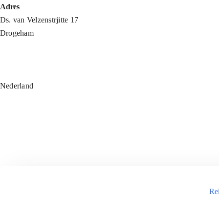
Ga
Adres
naar
Ds. van Velzenstrjitte 17
inhoud
Drogeham
Nederland
Re