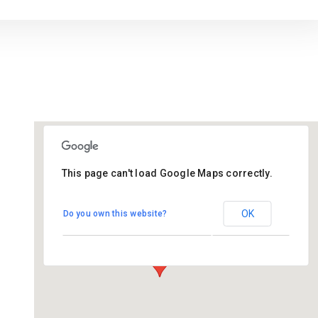
This page can't load Google Maps correctly.
De Tarissing
OK
Do you own this website?
Ds. van Velzenstrjitte 17 - Drogeham
Evenementen