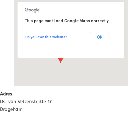
Ga
naar
inhoud
This page can't load Google Maps correctly.
De Tarissing
OK
Do you own this website?
Ds. van Velzenstrjitte 17 - Drogeham
Evenementen
Adres
Ds. van Velzenstrjitte 17
Drogeham