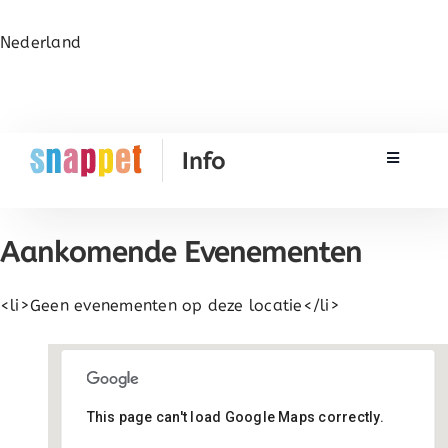
Nederland
Toggle N
Rekenen
Aankomende Evenementen
Taal & Spelling
<li>Geen evenementen op deze locatie</li>
Werken met Snappet
Training
This page can't load Google Maps correctly.
De Tarissing