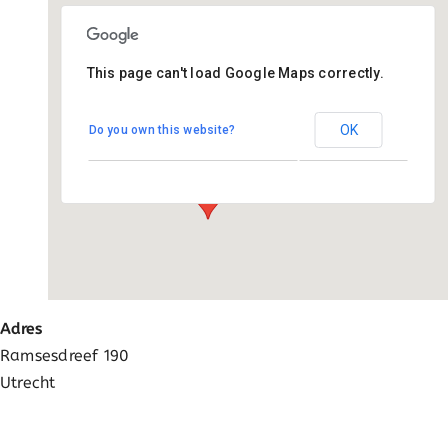
Ga
naar
inhoud
This page can't load Google Maps correctly.
Johannes school
OK
Do you own this website?
Ramsesdreef 190 - Utrecht
Evenementen
Adres
Ramsesdreef 190
Utrecht