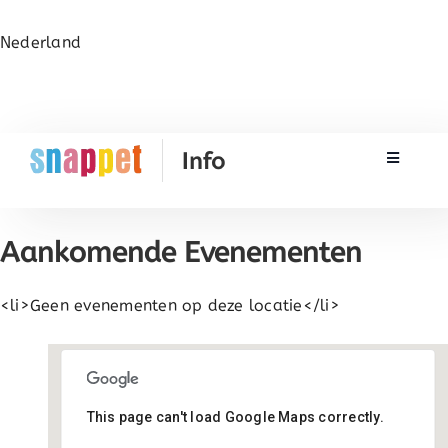
Nederland
Toggle N
Rekenen
Aankomende Evenementen
Taal & Spelling
<li>Geen evenementen op deze locatie</li>
Werken met Snappet
Training
This page can't load Google Maps correctly.
Johannes school