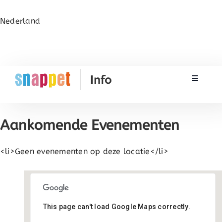
Nederland
Toggle N
Rekenen
Aankomende Evenementen
Taal & Spelling
<li>Geen evenementen op deze locatie</li>
Werken met Snappet
Training
This page can't load Google Maps correctly.
Montessori+