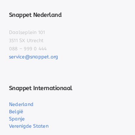
Snappet Nederland
Daalseplein 101
3511 SX Utrecht
088 – 999 0 444
service@snappet.org
Snappet Internationaal
Nederland
België
Spanje
Verenigde Staten