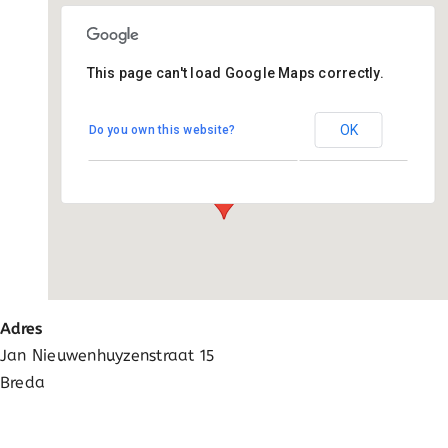
Ga
naar
inhoud
This page can't load Google Maps correctly.
Montessori+
OK
Do you own this website?
Jan Nieuwenhuyzenstraat 15 - Breda
Evenementen
Adres
Jan Nieuwenhuyzenstraat 15
Breda