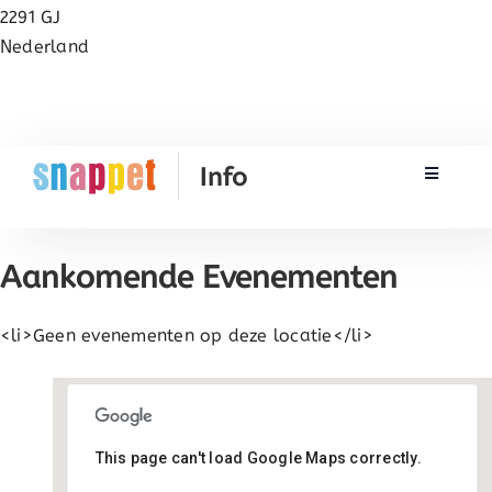
2291 GJ
Nederland
Toggle N
Rekenen
Aankomende Evenementen
Taal & Spelling
<li>Geen evenementen op deze locatie</li>
Werken met Snappet
Training
This page can't load Google Maps correctly.
Pius X - Wateringen