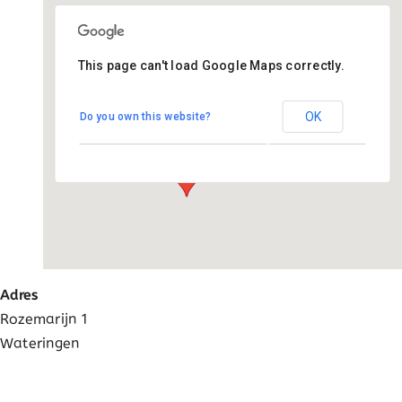
Ga
naar
inhoud
This page can't load Google Maps correctly.
Pius X - Wateringen
OK
Do you own this website?
Rozemarijn 1 - Wateringen
Evenementen
Adres
Rozemarijn 1
Wateringen