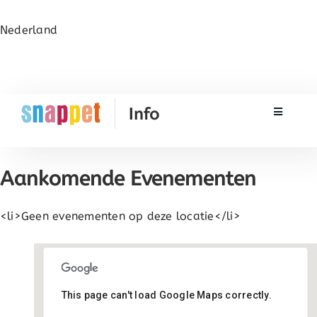
Nederland
Toggle N
Rekenen
Aankomende Evenementen
Taal & Spelling
<li>Geen evenementen op deze locatie</li>
Werken met Snappet
Training
This page can't load Google Maps correctly.
St Antoniusschool