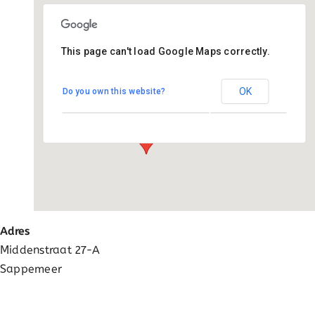
Ga
naar
inhoud
This page can't load Google Maps correctly.
St Antoniusschool
OK
Do you own this website?
Middenstraat 27-A - Sappemeer
Evenementen
Adres
Middenstraat 27-A
Sappemeer