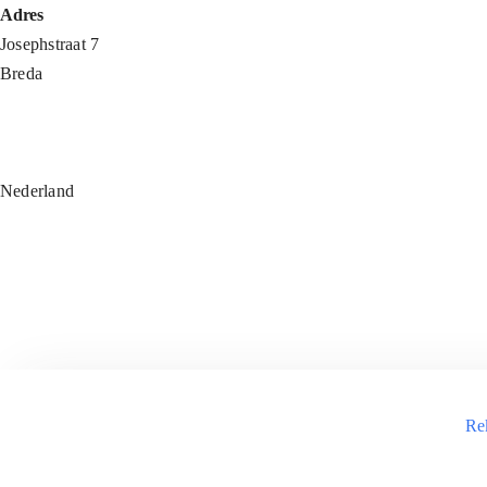
Ga
Adres
naar
Josephstraat 7
inhoud
Breda
Nederland
Re