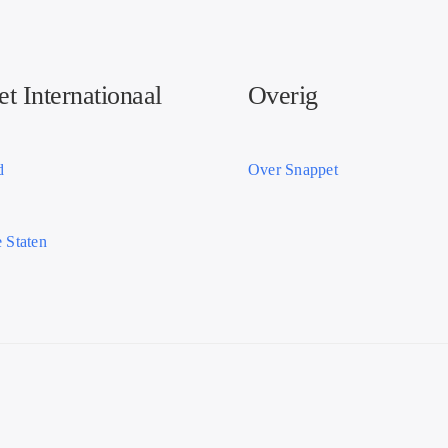
t Internationaal
Overig
d
Over Snappet
 Staten