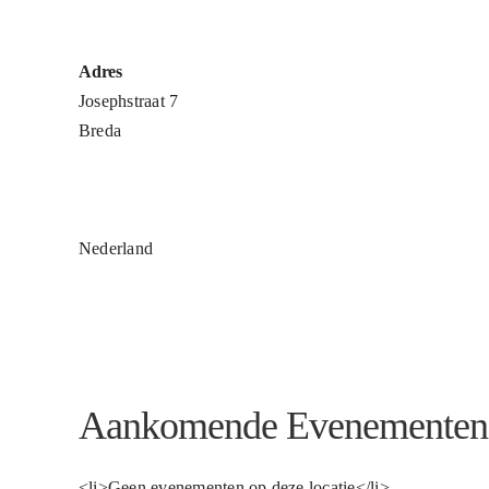
Adres
Josephstraat 7
Breda
Nederland
Aankomende Evenementen
<li>Geen evenementen op deze locatie</li>