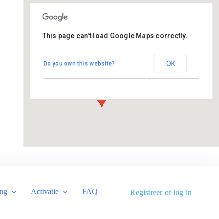
This page can't load Google Maps correctly.
St Joseph
OK
Do you own this website?
Josephstraat 7 - Breda
Evenementen
ing
Activatie
FAQ
Registreer of log in