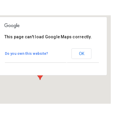
This page can't load Google Maps correctly.
St Joseph
OK
Do you own this website?
Josephstraat 7 - Breda
Evenementen