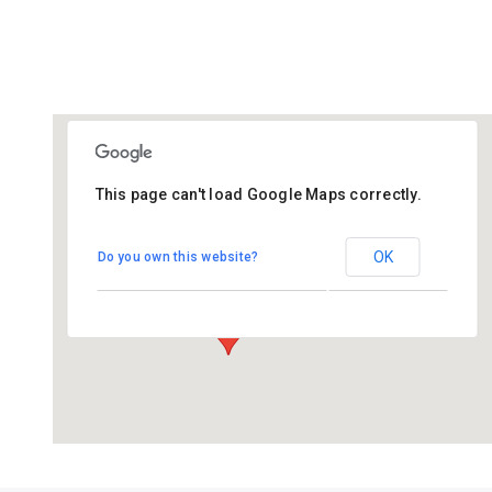
This page can't load Google Maps correctly.
St Joseph
OK
Do you own this website?
Josephstraat 7 - Breda
Evenementen