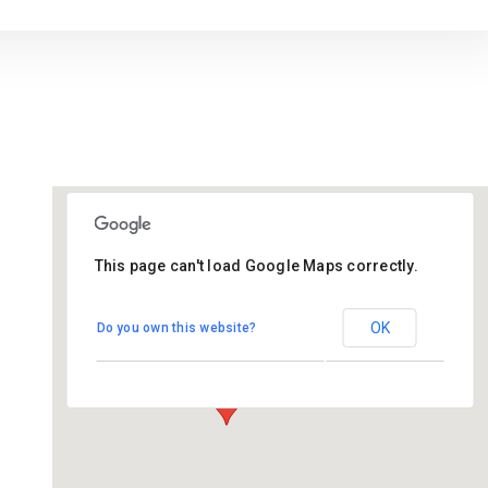
This page can't load Google Maps correctly.
St Joseph
OK
Do you own this website?
Josephstraat 7 - Breda
Evenementen