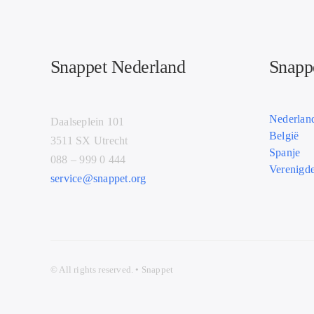
Snappet Nederland
Snappe
Nederlan
Daalseplein 101
België
3511 SX Utrecht
Spanje
088 – 999 0 444
Verenigde
service@snappet.org
© All
rights r
eserved. • Snappet