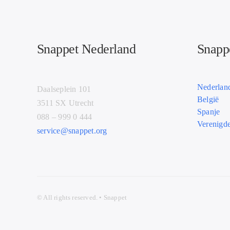
Snappet Nederland
Snappe
Nederlan
Daalseplein 101
België
3511 SX Utrecht
Spanje
088 – 999 0 444
Verenigde
service@snappet.org
© All
rights r
eserved. • Snappet