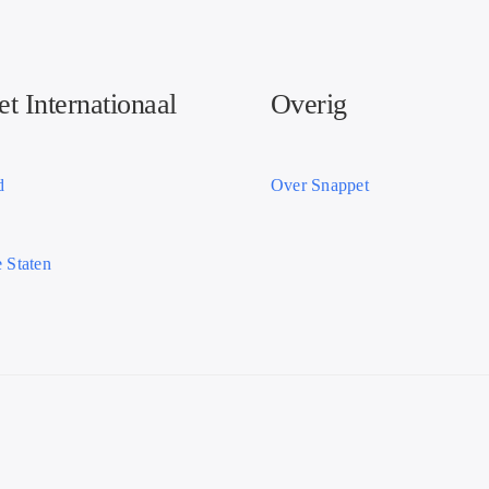
t Internationaal
Overig
d
Over Snappet
 Staten