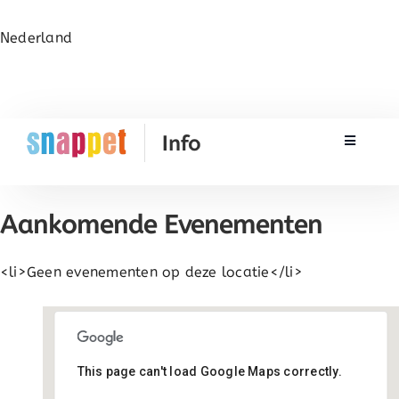
Nederland
Toggle N
Rekenen
Aankomende Evenementen
Taal & Spelling
<li>Geen evenementen op deze locatie</li>
Werken met Snappet
Training
This page can't load Google Maps correctly.
Utrecht kantoor