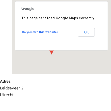
Ga
naar
inhoud
This page can't load Google Maps correctly.
Utrecht kantoor
OK
Do you own this website?
Leidseveer 2 - Utrecht
Evenementen
Adres
Leidseveer 2
Utrecht