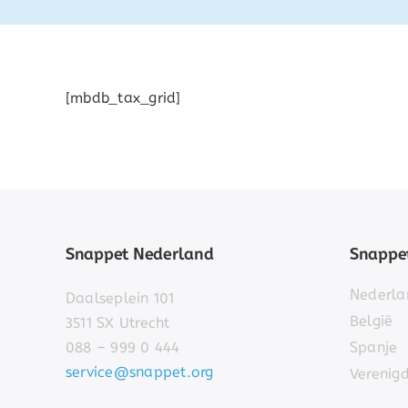
[mbdb_tax_grid]
Snappet Nederland
Snappet
Nederla
Daalseplein 101
België
3511 SX Utrecht
088 – 999 0 444
Spanje
service@snappet.org
Verenig