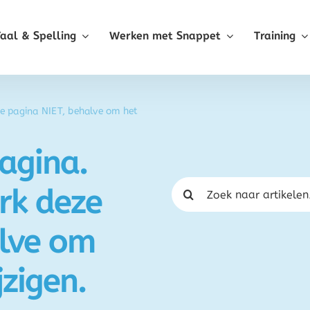
Taal & Spelling
Werken met Snappet
Training
e pagina NIET, behalve om het
agina.
Zoeken
rk deze
naar:
alve om
jzigen.