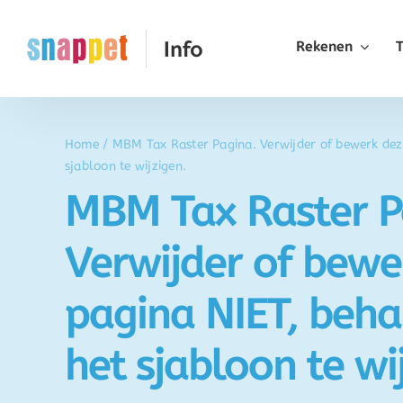
Ga
naar
Rekenen
inhoud
Home
/
MBM Tax Raster Pagina. Verwijder of bewerk dez
sjabloon te wijzigen.
MBM Tax Raster P
Verwijder of bewe
pagina NIET, beh
het sjabloon te wi