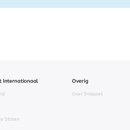
 Internationaal
Overig
nd
Over Snappet
de Staten