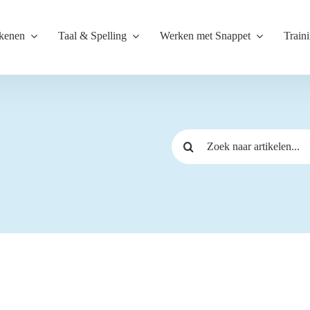
kenen
Taal & Spelling
Werken met Snappet
Train
Zoeken
naar: