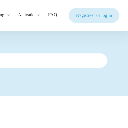
ing
Activatie
FAQ
Registreer of log in