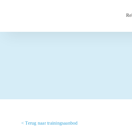
Ga
naar
Re
inhoud
< Terug naar trainingsaanbod