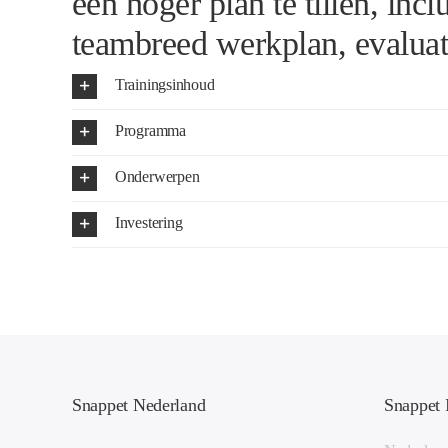
een hoger plan te tillen, inc
teambreed werkplan, evaluati
Trainingsinhoud
Programma
Onderwerpen
Investering
Snappet Nederland
Snappet 