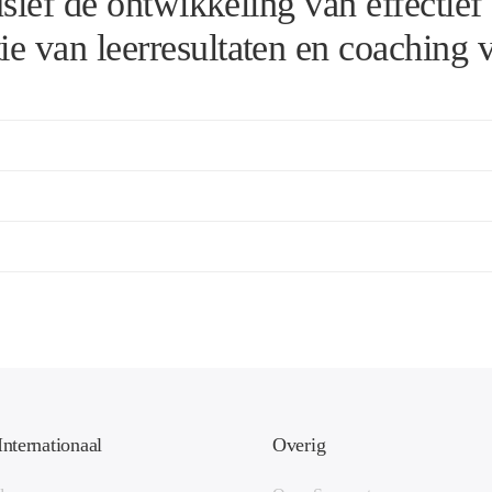
lusief de ontwikkeling van effectief
e van leerresultaten en coaching v
Internationaal
Overig