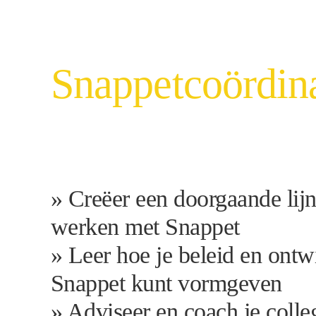
Snappet
coördin
» Creëer een doorgaande lijn
werken met Snappet
» Leer hoe je beleid en ontw
Snappet kunt vormgeven
» Adviseer en coach je colle