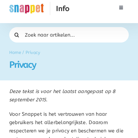
Ga
Toggle
naar
Navigati
inhoud
Rekenen
Zoeken
naar:
Taal & Spelling
Home
/
Privacy
Privacy
Werken met Snappet
Training
Deze tekst is voor het laatst aangepast op 8
september 2015.
Activatie
Voor Snappet is het vertrouwen van haar
gebruikers het allerbelangrijkste. Daarom
FAQ
respecteren we je privacy en beschermen we die