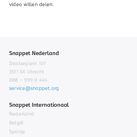
video willen delen.
Snappet Nederland
Daalseplein 101
3511 SX Utrecht
088 – 999 0 444
service@snappet.org
Snappet Internationaal
Nederland
België
Spanje