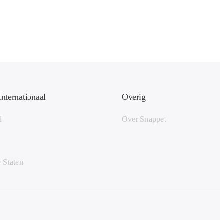
Internationaal
Overig
d
Over Snappet
 Staten