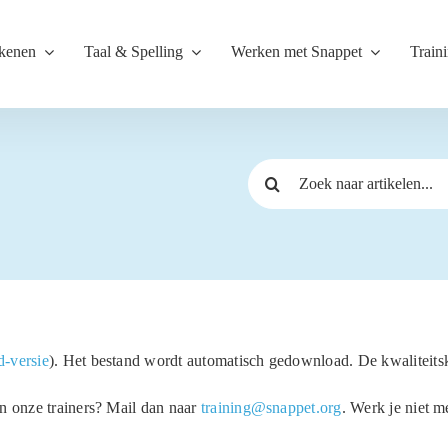
kenen
Taal & Spelling
Werken met Snappet
Train
Zoeken
naar:
-versie
). Het bestand wordt automatisch gedownload. De kwaliteitsk
n onze trainers? Mail dan naar
training@snappet.org
. Werk je niet 