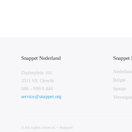
Snappet Nederland
Snappet 
Nederlan
Daalseplein 101
België
3511 SX Utrecht
088 – 999 0 444
Spanje
service@snappet.org
Verenigde
© All
rights r
eserved. • Snappet