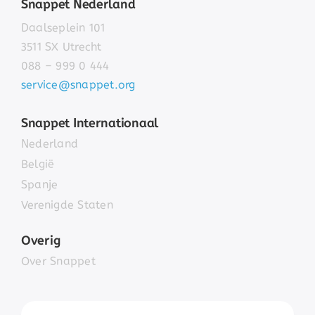
Snappet Nederland
Daalseplein 101
3511 SX Utrecht
088 – 999 0 444
service@snappet.org
Snappet Internationaal
Nederland
België
Spanje
Verenigde Staten
Overig
Over Snappet