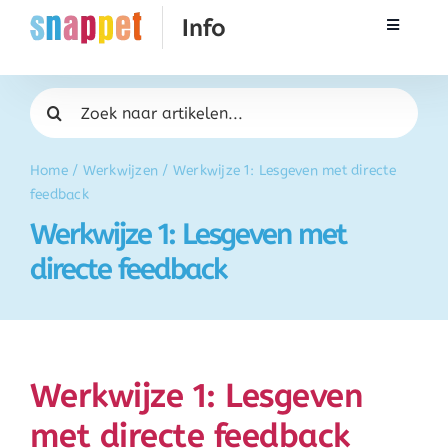
Ga
Toggle
naar
Navigati
inhoud
Rekenen
Zoeken
naar:
Taal & Spelling
Home
/
Werkwijzen
/
Werkwijze 1: Lesgeven met directe
feedback
Werken met Snappet
Werkwijze 1: Lesgeven met
directe feedback
Training
Activatie
Werkwijze 1: Lesgeven
FAQ
met directe feedback